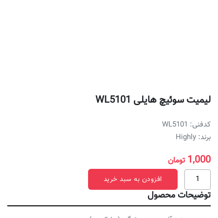
لیمیت سوئیچ هایلی WL5101
کدفنی: WL5101
برند: Highly
1,000
تومان
لیمیت
افزودن به سبد خرید
سوئیچ
توضیحات محصول
هایلی
WL5101