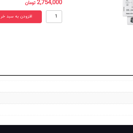
2,754,000
تومان
كنتاكتور
افزودن به سبد خری
223400241340
عدد