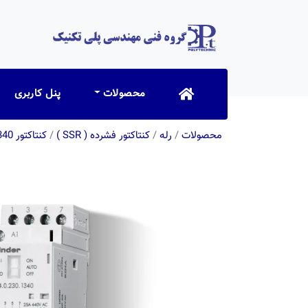
محصولات
پنل کاربری
محصولات
/
رله
/
کنتاکتور فشرده ( SSR )
/
كنتاكتور 223400241340