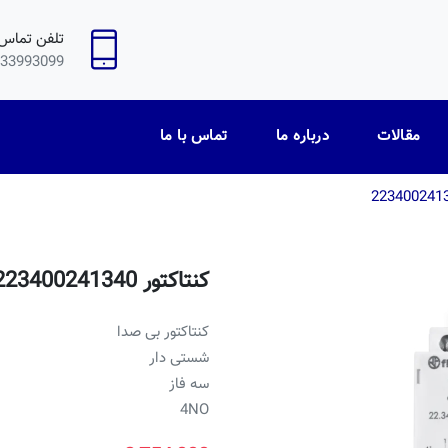
تلفن تماس
33993099
مقالات
درباره ما
تماس با ما
كنتاكتور 223400241340
كنتاكتور بی صدا
شستی دار
سه فاز
4NO