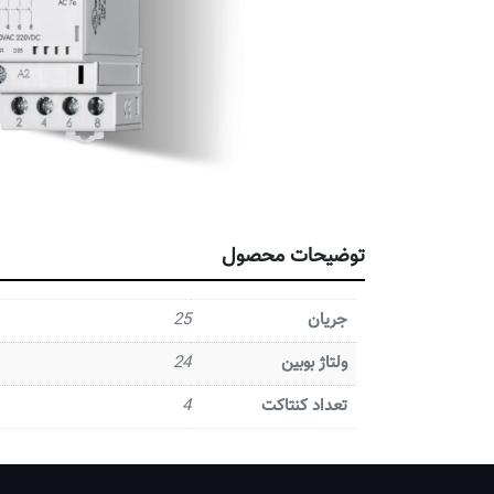
توضیحات محصول
جریان
25
ولتاژ بوبین
24
تعداد کنتاکت
4