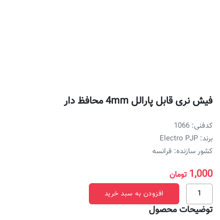
فیش نری قابل پارالل 4mm محافظ دار
کدفنی: 1066
برند: Electro PJP
کشور سازنده: فرانسه
1,000
تومان
فیش
افزودن به سبد خرید
نری
توضیحات محصول
قابل