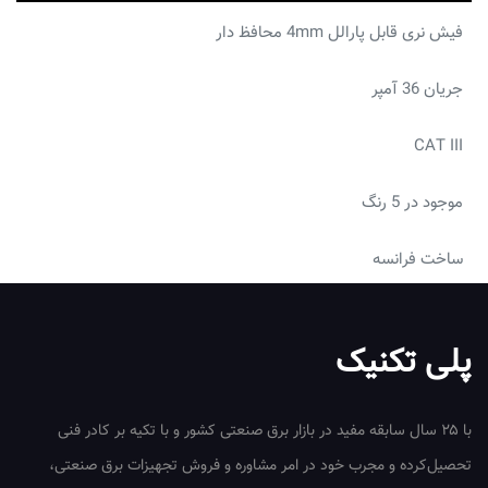
پارالل
فیش نری قابل پارالل 4mm محافظ دار
4mm
محافظ
جریان 36 آمپر
دار
عدد
CAT III
موجود در 5 رنگ
ساخت فرانسه
پلی تکنیک
با ۲۵ سال سابقه مفید در بازار برق صنعتی کشور و با تکیه بر کادر فنی
تحصیل‌کرده و مجرب خود در امر مشاوره و فروش تجهیزات برق صنعتی،