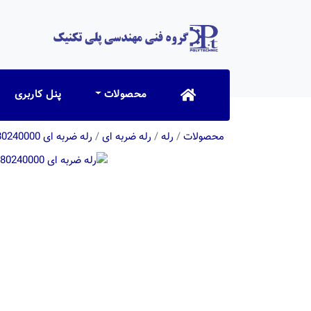
محصولات
پنل کاربری
محصولات
/
رله
/
رله ضربه ای
/
رله ضربه ای 202380240000