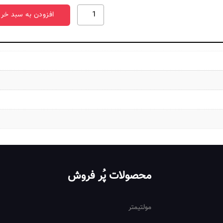
رله
افزودن به سبد خری
ضربه
ای
202380240000
عدد
محصولات پُر فروش
مولتیمتر