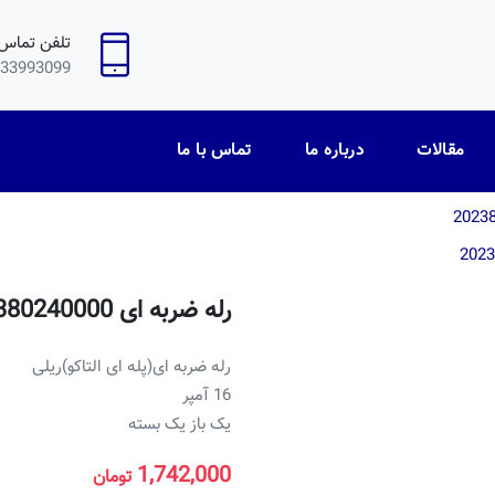
تلفن تماس
33993099
مقالات
درباره ما
تماس با ما
رله ضربه ای 202380240000
رله ضربه ای(پله ای التاكو)ريلی
16 آمپر
يک باز يک بسته
1,742,000
تومان