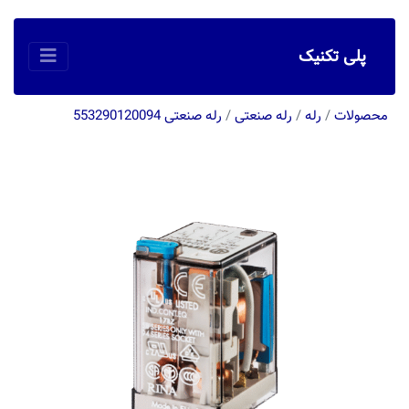
پلی تکنیک
محصولات
/
رله
/
رله صنعتی
/
رله صنعتی 553290120094