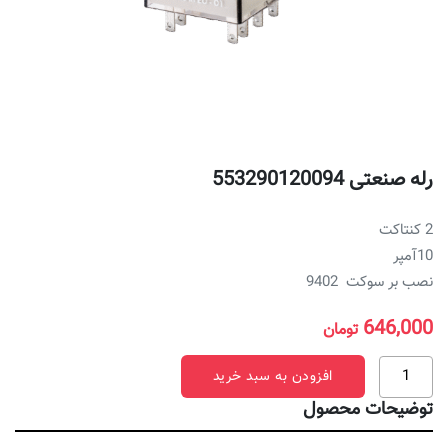
رله صنعتی 553290120094
2 كنتاكت
10آمپر
نصب بر سوكت 9402
646,000
تومان
رله
افزودن به سبد خرید
صنعتی
توضیحات محصول
553290120094
عدد