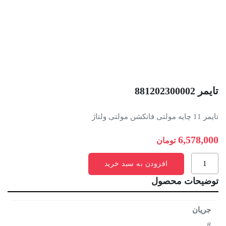
تايمر 881202300002
تايمر 11 چايه مولتی فانکشن مولتی ولتاژ
6,578,000
تومان
تايمر
افزودن به سبد خرید
881202300002
توضیحات محصول
عدد
جریان
8