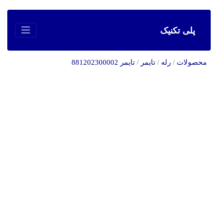
پلی تکنیک
محصولات
/
رله
/
تایمر
/
تايمر 881202300002