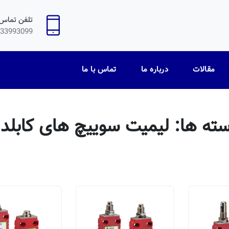
تلفن تماس
33993099
مقالات
درباره ما
تماس با ما
ته ها:
لیمیت سوییچ های کابلدا