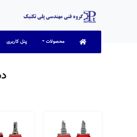
محصولات
پنل کاربری
دس