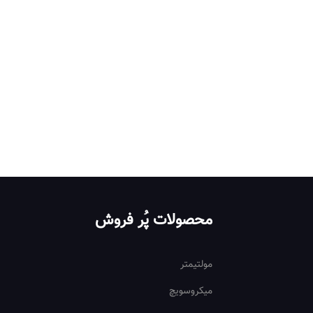
محصولات پُر فروش
مولتیمتر
میکروسویچ